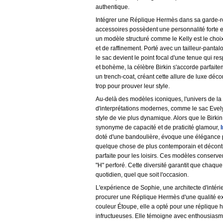
authentique.
Intégrer une Réplique Hermès dans sa garde-ro
accessoires possèdent une personnalité forte e
un modèle structuré comme le Kelly est le choi
et de raffinement. Porté avec un tailleur-panta
le sac devient le point focal d'une tenue qui re
et bohème, la célèbre Birkin s'accorde parfait
un trench-coat, créant cette allure de luxe déc
trop pour prouver leur style.
Au-delà des modèles iconiques, l'univers de l
d'interprétations modernes, comme le sac Evel
style de vie plus dynamique. Alors que le Birki
synonyme de capacité et de praticité glamour,
doté d'une bandoulière, évoque une élégance pl
quelque chose de plus contemporain et décontrac
parfaite pour les loisirs. Ces modèles conserve
"H" perforé. Cette diversité garantit que chaq
quotidien, quel que soit l'occasion.
L'expérience de Sophie, une architecte d'intérie
procurer une Réplique Hermès d'une qualité ex
couleur Étoupe, elle a opté pour une réplique 
infructueuses. Elle témoigne avec enthousiasme 