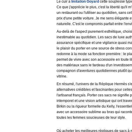
Le cuir a
Imitation Goyard
cette souplesse typiq
Ce que j'apprécie le plus, c'est la liberté qu'il
un restaurant ou l'utiliser au quotidien, sans c
prix d'une petite voiture. Je me sens élégante
naturelle. C'est le compromis parfait entre l'env
Au-delà de l'aspect purement esthétique, choisi
inestimable au quotidien. Les sacs de luxe aut
assurance spécifique et une vigilance quasi ma
le plaisir du porter en une source de stress co
redonne à la mode sa fonction première : le plai
permet de vivre avec son accessoire en toute lib
des matériaux sans le fardeau d'un investisseme
compagnon d'aventures quotidiennes plutôt q
vitrine.
En résumé, l'univers de la Réplique Hermès s'e
alternatives crédibles et fascinantes pour celle
l'artisanat français. Porter ces sacs ne signifie
intemporel et une vision artistique qui ont trav
Birkin ou la rigueur formelle du Kelly, l'essentie
avec un accessoire sublime au bras qui raconte 
toutes les femmes soucieuses de leur style.
Où acheter les meilleures répliques de sacs à m