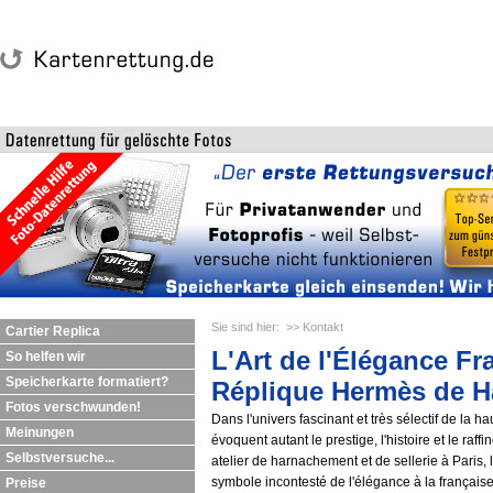
Cartier Replica
So helfen wir
Speicherkarte formatiert?
Fotos verschw
Sie sind hier:
>> Kontakt
Cartier Replica
L'Art de l'Élégance F
So helfen wir
Speicherkarte formatiert?
Réplique Hermès de H
Fotos verschwunden!
Dans l'univers fascinant et très sélectif de la 
Meinungen
évoquent autant le prestige, l'histoire et le 
Selbstversuche...
atelier de harnachement et de sellerie à Paris,
symbole incontesté de l'élégance à la française,
Preise